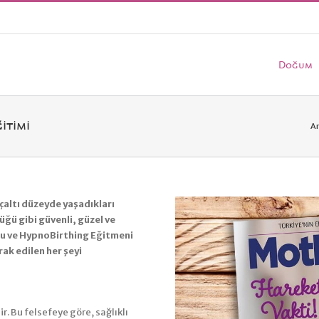
Doğum
itimi
A
çaltı düzeyde yaşadıkları
ü gibi güvenli, güzel ve
u ve HypnoBirthing Eğitmeni
rak edilen her şeyi
r. Bu felsefeye göre, sağlıklı