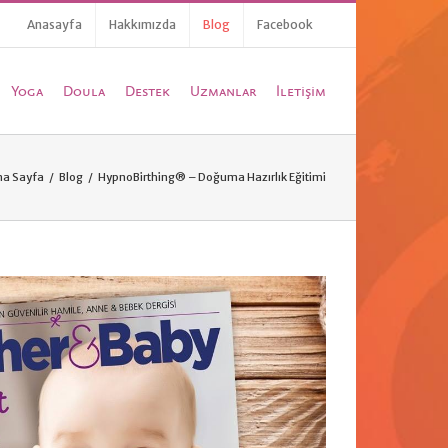
Anasayfa
Hakkımızda
Blog
Facebook
Yoga
Doula
Destek
Uzmanlar
İletişim
na Sayfa
/
Blog
/
HypnoBirthing® – Doğuma Hazırlık Eğitimi