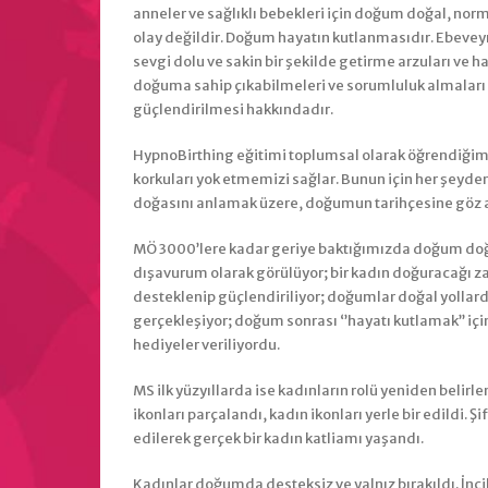
anneler ve sağlıklı bebekleri için doğum doğal, norma
olay değildir. Doğum hayatın kutlanmasıdır. Ebevey
sevgi dolu ve sakin bir şekilde getirme arzuları ve ha
doğuma sahip çıkabilmeleri ve sorumluluk almaları 
güçlendirilmesi hakkındadır.
HypnoBirthing eğitimi toplumsal olarak öğrendiğimiz
korkuları yok etmemizi sağlar. Bunun için her şey
doğasını anlamak üzere, doğumun tarihçesine göz 
MÖ 3000’lere kadar geriye baktığımızda doğum do
dışavurum olarak görülüyor; bir kadın doğuracağı z
desteklenip güçlendiriliyor; doğumlar doğal yollarda
gerçekleşiyor; doğum sonrası ‘’hayatı kutlamak’’ içi
hediyeler veriliyordu.
MS ilk yüzyıllarda ise kadınların rolü yeniden belir
ikonları parçalandı, kadın ikonları yerle bir edildi. Ş
edilerek gerçek bir kadın katliamı yaşandı.
Kadınlar doğumda desteksiz ve yalnız bırakıldı. İncil