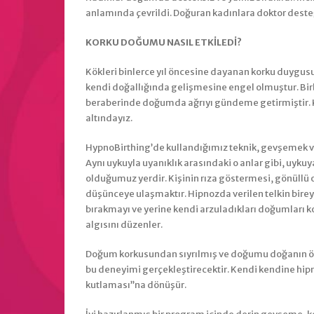
anlamında çevrildi. Doğuran kadınlara doktor deste
KORKU DOĞUMU NASIL ETKİLEDİ?
Kökleri binlerce yıl öncesine dayanan korku duygu
kendi doğallığında gelişmesine engel olmuştur. Birb
beraberinde doğumda ağrıyı gündeme getirmiştir. K
altındayız.
HypnoBirthing’de kullandığımız teknik, gevşemek ve t
Aynı uykuyla uyanıklık arasındaki o anlar gibi, uykuya 
olduğumuz yerdir. Kişinin rıza göstermesi, gönüllü o
düşünceye ulaşmaktır. Hipnozda verilen telkin bireyin
bırakmayı ve yerine kendi arzuladıkları doğumları 
algısını düzenler.
Doğum korkusundan sıyrılmış ve doğumu doğanın öng
bu deneyimi gerçekleştirecektir. Kendi kendine hipn
kutlaması’’na dönüşür.