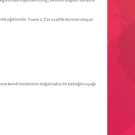
e eğitimiyle HypnoBirthing, kadının doğum sanatını
k eğitimidir. 5 tane 2,5’ar saatlik dersten oluşan
nse kendi bedeninin doğal nabzı ile bebeğini aşağı