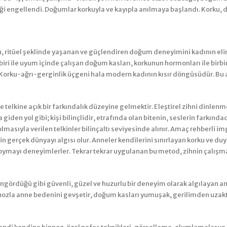
ği engellendi. Doğumlar korkuyla ve kayıpla anılmaya başlandı. Korku, 
su, ritüel şeklinde yaşanan ve güçlendiren doğum deneyimini kadının e
iri ile uyum içinde çalışan doğum kasları, korkunun hormonları ile birbi
orku-ağrı-gerginlik üçgeni hala modern kadının kısır döngüsüdür. Bu 
elkine açık bir farkındalık düzeyine gelmektir. Eleştirel zihni dinlenmey
giden yol gibi; kişi bilinçlidir, etrafında olan bitenin, seslerin farkında
lmasıyla verilen telkinler bilinçaltı seviyesinde alınır. Amaç rehberli i
 gerçek dünyayı algısı olur. Anneler kendilerini sınırlayan korku ve duyg
koymayı deneyimlerler. Tekrar tekrar uygulanan bu metod, zihnin çalışm
ördüğü gibi güvenli, güzel ve huzurlu bir deneyim olarak algılayan a
ozla anne bedenini gevşetir, doğum kasları yumuşak, gerilimden uzaktır