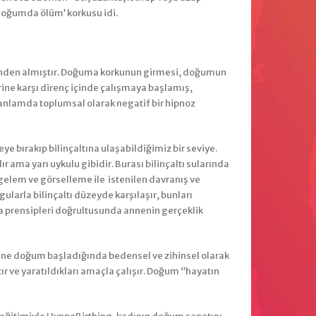
doğumda ölüm’ korkusu idi.
linden almıştır. Doğuma korkunun girmesi, doğumun
rine karşı direnç içinde çalışmaya başlamış,
anlamda toplumsal olarak negatif bir hipnoz
e bırakıp bilinçaltına ulaşabildiğimiz bir seviye.
dır ama yarı uykulu gibidir. Burası bilinçaltı sularında
mgelem ve görselleme ile istenilen davranış ve
ularla bilinçaltı düzeyde karşılaşır, bunları
a prensipleri doğrultusunda annenin gerçeklik
nne doğum başladığında bedensel ve zihinsel olarak
 ve yaratıldıkları amaçla çalışır. Doğum ‘’hayatın