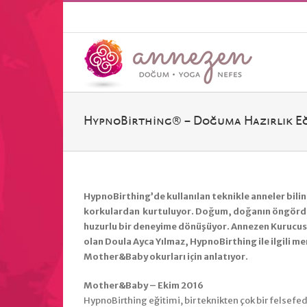
HypnoBirthing® – Doğuma Hazırlık Eğ
HypnoBirthing’de kullanılan teknikle anneler bilin
korkulardan kurtuluyor. Doğum, doğanın öngördüğ
huzurlu bir deneyime dönüşüyor. Annezen Kurucus
olan Doula Ayca Yılmaz, HypnoBirthing ile ilgili me
Mother&Baby okurları için anlatıyor.
Mother&Baby – Ekim 2016
HypnoBirthing eğitimi, bir teknikten çok bir felsefedi