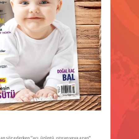
n söz ederken ‘’acı, üzüntü, ıstırap veya azap’’