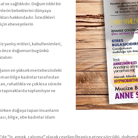
l ve sağlıklıdır. Doğum tıbbi bir
nlerin bebeklerini dünyaya
kları hakkındadır. İstedikleri
için ebeveynlerin
 yanlış mitleri, kabullenimleri,
den önce doğumun bugünkü
atalım:
ğanın en yüksek mertebesindeki
aman bilge kadınlar tarafından
n, rahatlıkla ve çok kısa sürede
n tapınaklarda toplanılıyor ve
lenirken doğaya tapan insanların
ifacı, bilge, ebe kadınlar idam
’de ‘’iş, emek, çalışma’’ olarak çevrilen İbranice etzev sözcüğü, doğumda