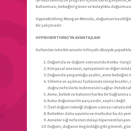
İyi hazırlanmış bir program içinde derin gevşeme, 
kullanması, bebeğini güven ve kolaylıkla doğurması
HypnoBirthing Mongan Metodu, doğumun basitliğini ve
bir çalışmadır.
HYPNOBIRTHING’IN AVANTAJLARI
Kullanılan teknikle anneler bilinçaltı düzeyde yaşadıkl
Doğumda ve doğum sonrasında Korku-Gergin
Kimyasal anestezi, epizyotomi ve diğer müdaha
Doğumda yorgunluğu azaltır, anne bebeğini dün
Silinme ve açılmaz fazlarında süreyi kısaltı
doğru nefeslerle indirmesini sağlar. Pelvik ta
Anne, bebek ve babanın harika bir bağlanma 
Baba doğumun bir parçasıdır, seyirci değil.
Özel doğum tekniği doğum sonrası rahatsızlı
Bebekler daha uyumlu ve mutludur bu da yeme 
Anneler sığ nefesten dolayı hiperventilasyon 
Doğum, doğanın öngördüğü gibi güvenli, güze