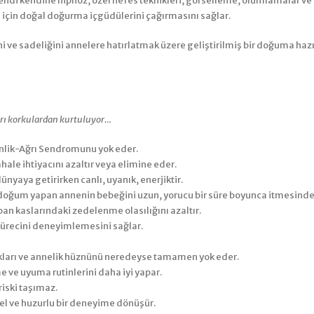
kendi kendine hipnoz, özel nefes teknikleri, görselleme, olumlamalar v
 için doğal doğurma içgüdülerini çağırmasını sağlar.
 sadeliğini annelere hatırlatmak üzere geliştirilmiş bir doğuma hazırlı
arı korkulardan kurtuluyor…
lik-Ağrı Sendromunu yok eder.
le ihtiyacını azaltır veya elimine eder.
yaya getirirken canlı, uyanık, enerjiktir.
r, doğum yapan annenin bebeğini uzun, yorucu bir süre boyunca itmesinde
ban kaslarındaki zedelenme olasılığını azaltır.
sürecini deneyimlemesini sağlar.
kları ve annelik hüznünü neredeyse tamamen yok eder.
ve uyuma rutinlerini daha iyi yapar.
riski taşımaz.
l ve huzurlu bir deneyime dönüşür.